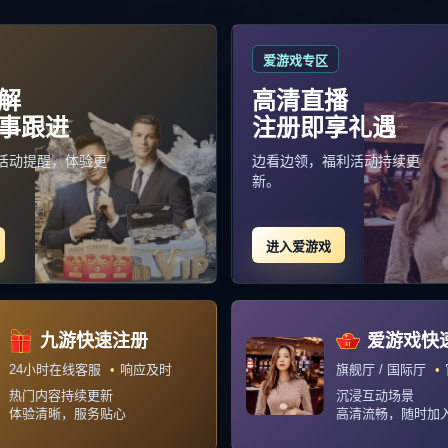
闻
足球赛事
综合资讯
田径赛事
关
热议！，姆巴佩在德国队比赛中
的词条-九游
25-09-23 11:00:18
九游登录账号入口
是
九游
，C罗本赛季加盟尤文的转会费仅为1亿欧
罗的转会费显得“物美价廉”因此，不少球迷戏称“齐达内回归皇马后拥
从实力影响力以及综合方面来看，姆巴佩虽然潜力巨大，但与已经证
马以惊人的表现，在短短16分钟内连入三球，成功帮助皇家马德里
球场，也让全世界的球迷为之惊叹姆巴佩的领先优势比赛初期，姆巴
圣日耳曼打入一球，使得总比分达到20，巴黎圣日耳曼看似已；西
游登录
的加盟无疑会增加球队的中场防守硬度，为南特在比赛中提供