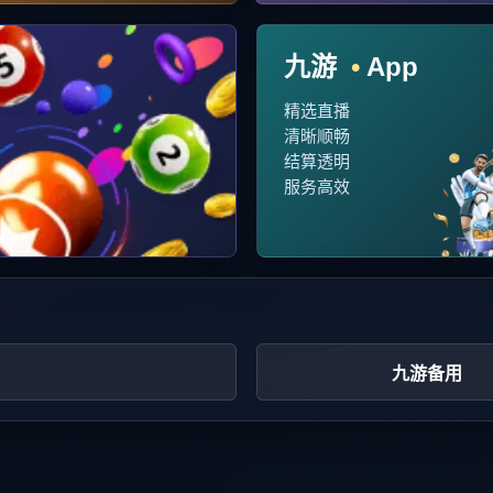
将是一场充满悬念和看点的对决巴黎圣日耳曼在失去姆巴佩的情况下
这一空缺而南特则需要在客场作战的不利因素下，发挥出自己的实力
到宽慰，是因为希望他找到更好的出路之所以会有那么多人对于梅西
意看到梅西为自己找到了更好的出路当梅西拥有了更好的去处的时候
离队，梅西的烦恼减少了，很多人因此而感到欣慰在一支。
C罗的“上帝之发”Hair of God引发热议，赛场上C罗第一时间展
有触碰到球，白高兴一场12月2日与韩国的比赛中，C罗多次错失决
进球，使得韩国队扳平了比分为此，英国体育记者奥。
型确实与忍者神龟有相似之处这一形象不仅引发了球迷们的热议，也
现象的详细分析面罩的由来姆巴佩在欧洲杯小组赛首轮与奥地利的比
继续参加比赛，他选择了佩戴防护面罩这一决定不仅体现了姆巴佩对
。