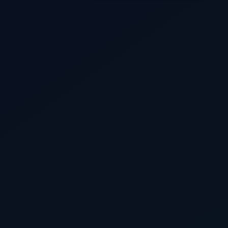
国队比赛中重要助攻引发球迷热议