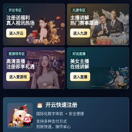
集结日体能课后；明尼苏达森林狼官宣
签约备战CBA季后赛；信心回归；团队
化学反应显著的简单介绍-九游登录账
号入口
综合资讯
2026-01-22
此前结束了
九游入口
连续三个广东客场之后，辽宁男
篮今晚将回到主场迎战东北兄弟吉林男篮。此役，此前被禁赛5
场的贺天举将铁定复出，加上很有可能病愈出场的郭艾伦，这