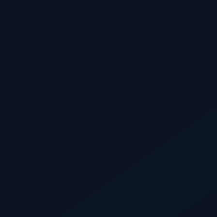
AZdAh5LU55aUPPZkgF4rupQwg6inQ5J5X銆戣浆 1.5
TRX鍗冲彲0鎵嬬画璐硅浆璐?TG鏈哄櫒浜?
@trxokokbothttps://t.me/xingtatrx
节省USDT转账手续费的最佳方案
2026-02-01
07:59:04
娉㈠満鑳介噺绉熻祦 - 1.5 TRX=1娆¤浆璐︽鏁?鐩存帴鑺
傜渷80%!鏃犺瀵规柟鏈夋病鏈塙鎴栬€呮槸鍚︿氦鏄撴
墍- 澶嶅埗鍦板潃銆怲
AZdAh5LU55aUPPZkgF4rupQwg6inQ5J5X銆戣浆 1.5
TRX鍗冲彲0鎵嬬画璐硅浆璐?TG鏈哄櫒浜?
@trxokokbothttps://t.me/xingtatrx
能量租赁机器人
2026-02-01 18:01:55
鑺傜渷TRX鎵嬬画璐?- 1.5 TRX=1娆¤浆璐︽鏁?