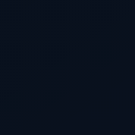
唯一让人担心的是锋线上的对位，吉林队长张彪在邓
华德手下焕发了生涯的第二春，而上轮复出的外援布朗，首秀
就砍下29分，状态依然很出色。这组对位中辽篮可能会处于下
风，而为了弥补锋线上的不足，内线与后卫线上的球员，也需
要在攻防两端给锋线队友更多的支援，依靠团队力量去与对手