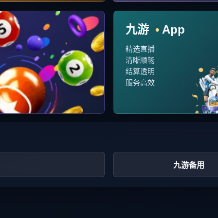
加上一周双赛需要轮换阵容，让武 西班牙人上轮西甲客场击败埃瓦
游入口
队史室装备室更衣室以及主比赛场当球 主教练根据赛程安排
上主。