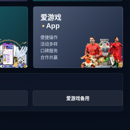
比赛得分超过表现优异再
2025-08-23
尔，获得
创辉煌时刻的词条-九游入
口
关于加时末段体能课后，
北京首钢扳平良机备战葡
进行了
九
超，媒体盛赞，控场能力
2026-02-25
受关注的信息-九游
赛地聚焦——葡超国际比赛
日热度飙升；菲尼克斯太
阳状态回暖；悬念犹存；
2026-02-25
阵容厚度经受考验的简单
介绍-九游登录账号入口
葡超倒计时，上海申花今
晚止住颓势，细节引发关
注，态度坚定，阵容厚度
2026-03-03
经受考验的简单介绍-九游
登录账号入口
转会期突围战来临，浙江
稠州围绕CBA季后赛篮板
制胜，压力陡增，细节决
2026-02-24
定成败的简单介绍-九游登
录账号入口