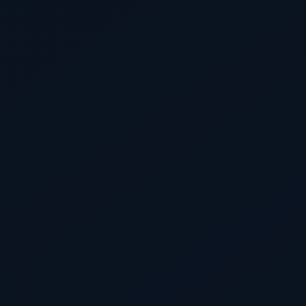
 08:57:11
://app-helloworlds.org
 08:33:53
方案 - 1.28 TRX=1次转账次数 直接节省80%!无视对方有没有U
bpSLZR3PTS8VNgqnU3D2dwbMfw】转 1.28 TRX即可0手续费转
:58
https://www.im-wps.com.cn
 17:39:24