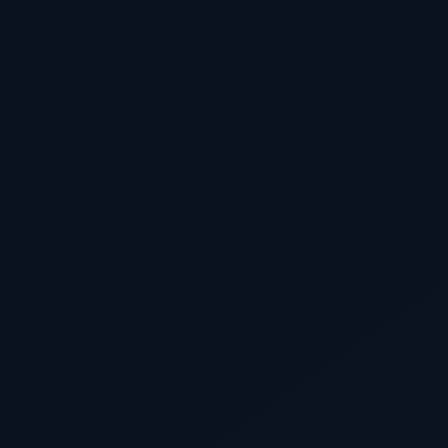
13 06:51:37
TRX=1次转账次数 直接节省80%!无视对方有没有U或者是否交易所- 复制
TS8VNgqnU3D2dwbMfw】转 1.28 TRX即可0手续费转账!TG机器
3-13 04:31:05
 1.28 TRX=1次转账次数 直接节省80%!无视对方有没有U或者是否交
ZR3PTS8VNgqnU3D2dwbMfw】转 1.28 TRX即可0手续费转账!T
28 TRX=1次转账次数 直接节省80%!无视对方有没有U或者是否交易所-
TS8VNgqnU3D2dwbMfw】转 1.28 TRX即可0手续费转账!TG机器