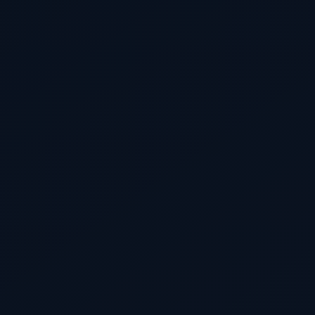
3trx能量租赁演示
2026-03-
TRX能量代理 - 1.28 
【TFy19ucCbpSLZR3P
人:@trxokokbot
0.1trx能量租赁演示
2026-0
Tron波场链能量租赁平台 -
复制地址【TFy19ucCbpSL
人:@trxokokbot
trx能量
2026-03-13 10:11:21
TRX能量租赁兑换 - 1.
【TFy19ucCbpSLZR3P
人:@trxokokbot