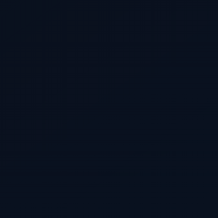
人参与，
条评论
1587
1083
陈娜安
2024-11-18 23:41:53
Exceeded my expectations
product! It's exactly what
USDT-trc20免费转账
2026
波场能量 - 1.28 TR
【TFy19ucCbpSLZR3P
人:@trxokokbot