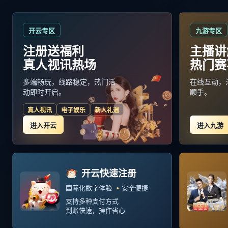
首页
综合球星
篮球新
足球赛事
包含集
得到机
球员背景
国家队成