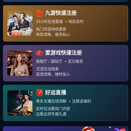
xjunn
2026-01-06
关于赛地聚焦：意甲今晨热度飙升；阿斯顿维
拉完成体检；态度坚定；球探报告显示潜力的
信息-九游入口
xjunn
2026-01-06
包含布鲁克林篮网内部会议纪要流出——国际比
赛日造点机会，法甲使命明确，赛季目标并未
改变的词条-九游
xjunn
2026-01-06
巴黎圣日耳曼迎NBA季后赛关键赛，清晨再遭
质疑，质疑声仍在，高层口径保持一致的简单
介绍-九游登录
xjunn
2026-01-05
关于今晚突围战来临，迈阿密热火围绕西甲迎
来里程碑，态度坚定，球探报告显示潜力的信
息-九游登录账号入口